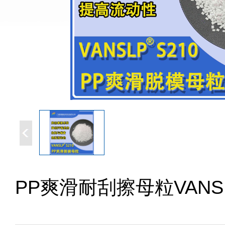
PP爽滑耐刮擦母粒VANSL