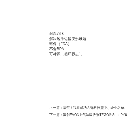
当前位置:
首页
>
资讯中心
>
行业新闻
> 可以远
耐温78℃
解决远洋运输变形难题
环保（FDA）
不含BPA
可标识（循环标志1）