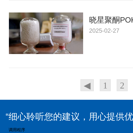
晓星聚酮PO
2025-02-27
◀
1
2
“细心聆听您的建议，用心提供优
调用程序